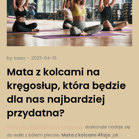
by:
kasia
Mata z kolcami na
kręgosłup, która będzie
dla nas najbardziej
przydatna?
Mata do akupresury na kręgosłup
doskonale nadaje się
do walki z bólem pleców.
Mata z kolcami 4fizjo
, jak