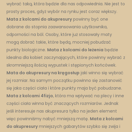
wybrać taką, która będzie dla nas odpowiednia. Nie jest to
prosty proces, gdyż wybór na rynku jest coraz większy.
Mata z kolcami do akupresury
powinny być one
dobrane do stopnia zaawansowania użytkownika,
odporności na ból. Osoby, które już stosowały maty
mogą dobrać takie, które będą, mocniej pobudzać
punkty biologiczne.
Mata z kolcami do leżenia
będzie
idealna dla kobiet zaczynających, które powinny wybrać z
skromniejszą ilością wypustek i stępionych końcówek.
Mata do akupresury na kręgosłup
jaki winno się wybrać
jej rozmiar. Na samym początku powinno się zastanowić
się jaka części ciała i które punkty maja być pobudzane.
Mata z kolcami 4fizjo
, która ma wpływać na plecy i inne
części ciała winna być znaczących rozmiarów. Jednak
jeśli interesuje nas akupresura tylko na jeden element
więc powinniśmy nabyć mniejszą matę.
Mata z kolcami
do akupresury
mniejszych gabarytów szybko się zwija i