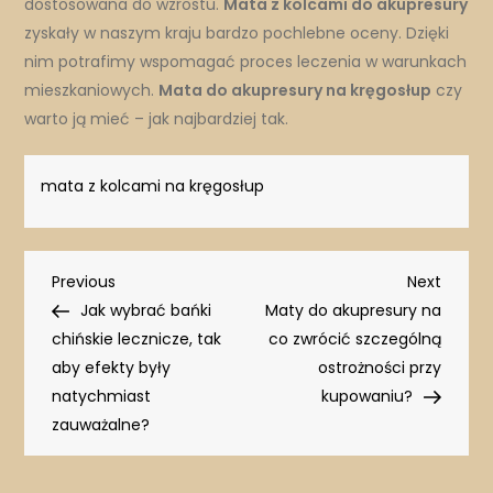
dostosowana do wzrostu.
Mata z kolcami do akupresury
zyskały w naszym kraju bardzo pochlebne oceny. Dzięki
nim potrafimy wspomagać proces leczenia w warunkach
mieszkaniowych.
Mata do akupresury na kręgosłup
czy
warto ją mieć – jak najbardziej tak.
mata z kolcami na kręgosłup
Nawigacja
Previous
Next
Previous
Next
Post
Post
Jak wybrać bańki
Maty do akupresury na
wpisu
chińskie lecznicze, tak
co zwrócić szczególną
aby efekty były
ostrożności przy
natychmiast
kupowaniu?
zauważalne?