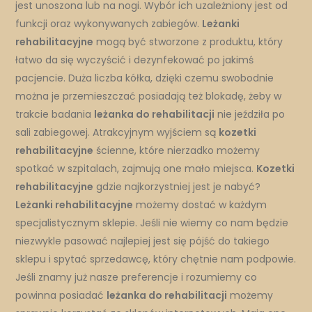
jest unoszona lub na nogi. Wybór ich uzależniony jest od
funkcji oraz wykonywanych zabiegów.
Leżanki
rehabilitacyjne
mogą być stworzone z produktu, który
łatwo da się wyczyścić i dezynfekować po jakimś
pacjencie. Duża liczba kółka, dzięki czemu swobodnie
można je przemieszczać posiadają też blokadę, żeby w
trakcie badania
leżanka do rehabilitacji
nie jeździła po
sali zabiegowej. Atrakcyjnym wyjściem są
kozetki
rehabilitacyjne
ścienne, które nierzadko możemy
spotkać w szpitalach, zajmują one mało miejsca.
Kozetki
rehabilitacyjne
gdzie najkorzystniej jest je nabyć?
Leżanki rehabilitacyjne
możemy dostać w każdym
specjalistycznym sklepie. Jeśli nie wiemy co nam będzie
niezwykle pasować najlepiej jest się pójść do takiego
sklepu i spytać sprzedawcę, który chętnie nam podpowie.
Jeśli znamy już nasze preferencje i rozumiemy co
powinna posiadać
leżanka do rehabilitacji
możemy