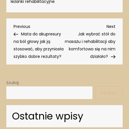
leżanki rehabilitacyjne
Nawigacja
Previous
Next
Previous
Next
Post
Post
Mata do akupresury
Jak wybrać stół do
wpisu
na ból głowy jak ją
masażu i rehabilitacji aby
stosować, aby przyniosła
komfortowo się na nim
szybko dobre rezultaty?
działało?
Szukaj
SZUKAJ
Ostatnie wpisy