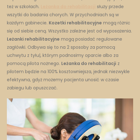
też w szkołach.
Leżanka do rehabilitacji
służy przede
wszytki do badania chorych. W przychodniach są w
każdym gabinecie.
Kozetki rehabilitacyjne
mogą różnic
się od siebie ceną. Wszystko zależne jest od wyposażenia.
Leżanki rehabilitacyjne
mogą posiadać regulowane
zagłówki. Odbywa się to na 2 sposoby za pomocą
uchwytu z tyłu|, którym podnosimy oparcie albo za
pomocą pilota nożnego.
Leżanka do rehabilitacji
z
pilotem będzie na 100% kosztowniejsza, jednak niezwykle
efektywna, gdyż możemy pacjenta unosić w czasie
zabiegu lub opuszczać.