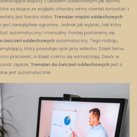
ę powracające kłopoty z układem oddechowym jak astma.
tóre są leżące ze względu choroby winny również korzystać z
iestety jest bardzo słaba.
Trenażer mięśni oddechowych
st niewątpliwie ogromny. Jednak jak wybrać, taki który
yć automatyczny i manualny. Poniżej postaramy się
do ćwiczeń oddechowych
automatyczny: Tego rodzaju
amykający, który powoduje opór przy wdechu. Dzięki temu
o pracować, a dzięki czemu się wzmacniają. Zawór w
 coraz cięższe.
Trenażer do ćwiczeń oddechowych
jest o
zane jest automatycznie.