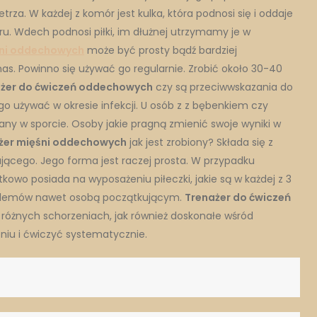
rza. W każdej z komór jest kulka, która podnosi się i oddaje
ru. Wdech podnosi piłki, im dłużnej utrzymamy je w
śni oddechowych
może być prosty bądź bardziej
s. Powinno się używać go regularnie. Zrobić około 30-40
żer do ćwiczeń oddechowych
czy są przeciwwskazania do
go używać w okresie infekcji. U osób z z bębenkiem czy
any w sporcie. Osoby jakie pragną zmienić swoje wyniki w
żer mięśni oddechowych
jak jest zrobiony? Składa się z
ącego. Jego forma jest raczej prosta. W przypadku
kowo posiada na wyposażeniu piłeczki, jakie są w każdej z 3
roblemów nawet osobą początkującym.
Trenażer do ćwiczeń
 różnych schorzeniach, jak również doskonałe wśród
iu i ćwiczyć systematycznie.