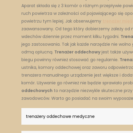
Aparat składa się z 3 komór o różnym przepływie powiet
ruch powietrza w zależności od pojawiającego się opo
powietrzu tym lepiej. Jak obserwujemy
trenażer mię
zaawansowany. Od tego który dobierzemy zależy od na
wdechów dziennie przez moment kilku tygodni.
Trena
jego zastosowania. Tak jak każde narzędzie nie wolno 
odmą opłucną.
Trenażer oddechowy
jest także używ
biegu powinny również stosować go regularnie.
Trena
ustnika, komory oddechowej oraz zaworu odpowietrzaj
trenażera manualnego urządzenie jest większe i dodat
komór. Używanie go również nie będzie sprawiało p
oddechowych
to narzędzie niezwykle skuteczne przy
zawodowców. Warto go posiadać na swoim wyposażen
trenażery oddechowe medyczne