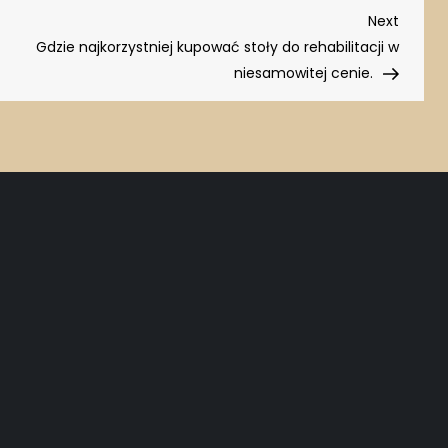
Next
Next
Post
Gdzie najkorzystniej kupować stoły do rehabilitacji w
niesamowitej cenie.