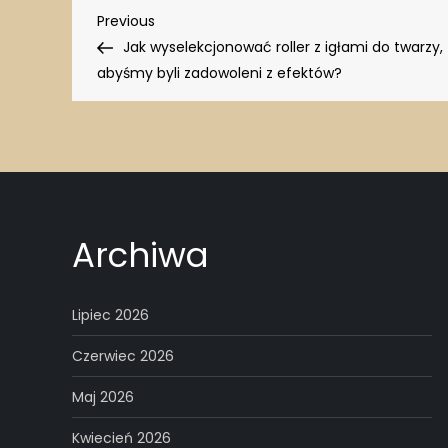
Nawigacja
Previous
Previous
Post
Jak wyselekcjonować roller z igłami do twarzy,
wpisu
abyśmy byli zadowoleni z efektów?
Archiwa
Lipiec 2026
Czerwiec 2026
Maj 2026
Kwiecień 2026