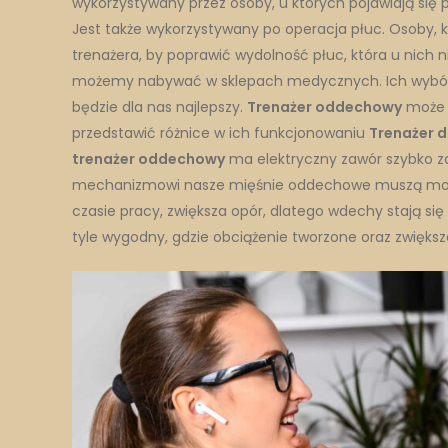
wykorzystywany przez osoby, u których pojawiają si
Jest także wykorzystywany po operacja płuc. Osoby, k
trenażera, by poprawić wydolność płuc, która u nich n
możemy nabywać w sklepach medycznych. Ich wybór je
będzie dla nas najlepszy.
Trenażer oddechowy
może b
przedstawić różnice w ich funkcjonowaniu
Trenażer 
trenażer oddechowy
ma elektryczny zawór szybko z
mechanizmowi nasze mięśnie oddechowe muszą mocn
czasie pracy, zwiększa opór, dlatego wdechy stają się
tyle wygodny, gdzie obciążenie tworzone oraz zwięks