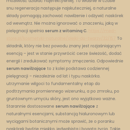
możliwość działać najefektywniej. To właśnie w czasie
snu regeneracja następuje najskuteczniej, a naturalne
składy pomagają zachować nawilżenie i odżywić naskórek
od wewnątrz. Nie można ignorować o znaczeniu, jaką w
pielęgnacji spełnia
serum z witaminą C
.
https://med-
store.pl/kosmetyki-naturalne/olejki-do-twarzy/32/157
To
składnik, który nie bez powodu znany jest rozjaśniającym
esencją – jest w stanie przywrócić cerze świeżość, dodać
energii i zredukować symptomy zmęczenia. Odpowiednie
serum nawilżające
to z kolei podstawa codziennej
pielęgnacji – niezależnie od lat i typu naskórka.
utrzymanie wilgoci to fundamentalny etap do
podtrzymania promiennego wizerunku, a po zmroku, po
gruntownym umyciu skóry, jest ono wyjątkowo ważne.
Starannie dostosowane
serum nawilżające
z
naturalnymi esencjami, substancją hialuronowym lub
wyciągami botanicznymi może sprawić, że o poranku
naskórek będzie miękka, jedwabista i bogata życia. Takie