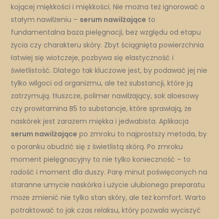
kojącej miękkości i miękkości. Nie można też ignorować o
stałym nawilżeniu –
serum nawilżające
to
fundamentalna baza pielęgnacji, bez względu od etapu
życia czy charakteru skóry. Zbyt ściągnięta powierzchnia
łatwiej się wiotczeje, pozbywa się elastyczność i
świetlistość. Dlatego tak kluczowe jest, by podawać jej nie
tylko wilgoci od organizmu, ale też substancji, które ją
zatrzymują. tłuszcze, polimer nawilżający, sok aloesowy
czy prowitamina B5 to substancje, które sprawiają, że
naskórek jest zarazem miękka i jedwabista. Aplikacja
serum nawilżające
po zmroku to najprostszy metoda, by
o poranku obudzić się z świetlistą skórą. Po zmroku
moment pielęgnacyjny to nie tylko konieczność – to
radość i moment dla duszy. Parę minut poświęconych na
staranne umycie naskórka i użycie ulubionego preparatu
może zmienić nie tylko stan skóry, ale też komfort. Warto
potraktować to jak czas relaksu, który pozwala wyciszyć