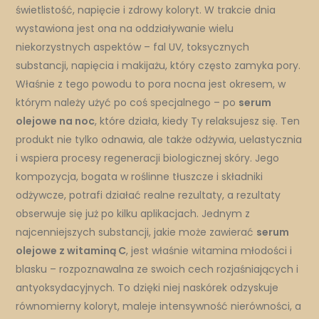
świetlistość, napięcie i zdrowy koloryt. W trakcie dnia
wystawiona jest ona na oddziaływanie wielu
niekorzystnych aspektów – fal UV, toksycznych
substancji, napięcia i makijażu, który często zamyka pory.
Właśnie z tego powodu to pora nocna jest okresem, w
którym należy użyć po coś specjalnego – po
serum
olejowe na noc
, które działa, kiedy Ty relaksujesz się. Ten
produkt nie tylko odnawia, ale także odżywia, uelastycznia
i wspiera procesy regeneracji biologicznej skóry. Jego
kompozycja, bogata w roślinne tłuszcze i składniki
odżywcze, potrafi działać realne rezultaty, a rezultaty
obserwuje się już po kilku aplikacjach. Jednym z
najcenniejszych substancji, jakie może zawierać
serum
olejowe z witaminą C
, jest właśnie witamina młodości i
blasku – rozpoznawalna ze swoich cech rozjaśniających i
antyoksydacyjnych. To dzięki niej naskórek odzyskuje
równomierny koloryt, maleje intensywność nierówności, a