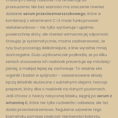
chłodnym, kiedy naskórek ma tendencję do
przesuszenia. Nie bez ważności ma znaczenie również
działanie
serum przeciwzmarszczkowego
, które w
kombinacji z witaminami C i E może funkcjonować
wielokierunkowo – nie tylko wyrównuje i ujędrnia
powierzchnię skóry, ale również wzmacnia jej odporność.
Stosując je systematycznie, można zaobserwować, że
rysy buzi pozostają delikatniejsze, a linie wyraźnie mniej
dostrzegalne. Dużo użytkowniczek podkreśla, że po kilku
seriach stosowania ich naskórek prezentuje się młodziej i
jaśniej, a makijaż lepiej się zachowuje. To właśnie siła
organiki i badań w spójności – zaawansowane składy
łączą składniki skuteczne z subtelnymi olejami, tworząc
preparat, który dba o naskórek na różnych poziomach.
Jeśli chcesz o twarzy nasyconej blasku, sięgnij po
serum z
witaminą C
, które nie tylko rozświetla i odświeża, ale też
działa przeciwstarzeniowo. Regularne używanie tego
kosmetyku pomaga zwalczać nierówności kolorytu,