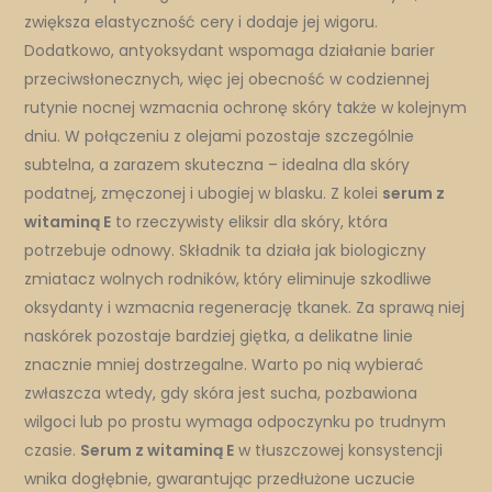
zwiększa elastyczność cery i dodaje jej wigoru.
Dodatkowo, antyoksydant wspomaga działanie barier
przeciwsłonecznych, więc jej obecność w codziennej
rutynie nocnej wzmacnia ochronę skóry także w kolejnym
dniu. W połączeniu z olejami pozostaje szczególnie
subtelna, a zarazem skuteczna – idealna dla skóry
podatnej, zmęczonej i ubogiej w blasku. Z kolei
serum z
witaminą E
to rzeczywisty eliksir dla skóry, która
potrzebuje odnowy. Składnik ta działa jak biologiczny
zmiatacz wolnych rodników, który eliminuje szkodliwe
oksydanty i wzmacnia regenerację tkanek. Za sprawą niej
naskórek pozostaje bardziej giętka, a delikatne linie
znacznie mniej dostrzegalne. Warto po nią wybierać
zwłaszcza wtedy, gdy skóra jest sucha, pozbawiona
wilgoci lub po prostu wymaga odpoczynku po trudnym
czasie.
Serum z witaminą E
w tłuszczowej konsystencji
wnika dogłębnie, gwarantując przedłużone uczucie