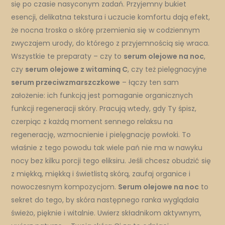
się po czasie nasyconym zadań. Przyjemny bukiet
esencji, delikatna tekstura i uczucie komfortu dają efekt,
że nocna troska o skórę przemienia się w codziennym
zwyczajem urody, do którego z przyjemnością się wraca.
Wszystkie te preparaty – czy to
serum olejowe na noc
,
czy
serum olejowe z witaminą C
, czy też pielęgnacyjne
serum przeciwzmarszczkowe
– łączy ten sam
założenie: ich funkcją jest pomaganie organicznych
funkcji regeneracji skóry. Pracują wtedy, gdy Ty śpisz,
czerpiąc z każdą moment sennego relaksu na
regenerację, wzmocnienie i pielęgnację powłoki. To
właśnie z tego powodu tak wiele pań nie ma w nawyku
nocy bez kilku porcji tego eliksiru. Jeśli chcesz obudzić się
z miękką, miękką i świetlistą skórą, zaufaj organice i
nowoczesnym kompozycjom.
Serum olejowe na noc
to
sekret do tego, by skóra następnego ranka wyglądała
świeżo, pięknie i witalnie. Uwierz składnikom aktywnym,