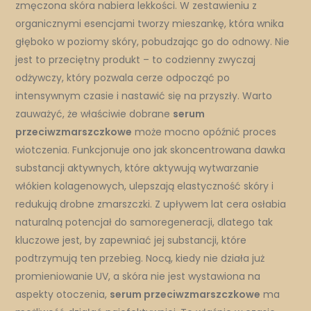
zmęczona skóra nabiera lekkości. W zestawieniu z
organicz­nymi esencjami tworzy mieszankę, która wnika
głęboko w poziomy skóry, pobudzając go do odnowy. Nie
jest to przeciętny produkt – to codzienny zwyczaj
odżywczy, który pozwala cerze odpocząć po
intensywnym czasie i nastawić się na przyszły. Warto
zauważyć, że właściwie dobrane
serum
przeciwzmarszczkowe
może mocno opóźnić proces
wiotczenia. Funkcjonuje ono jak skoncentrowana dawka
substancji aktywnych, które aktywują wytwarzanie
włókien kolagenowych, ulepszają elastyczność skóry i
redukują drobne zmarszczki. Z upływem lat cera osłabia
naturalną potencjał do samoregeneracji, dlatego tak
kluczowe jest, by zapewniać jej substancji, które
podtrzymują ten przebieg. Nocą, kiedy nie działa już
promieniowanie UV, a skóra nie jest wystawiona na
aspekty otoczenia,
serum przeciwzmarszczkowe
ma