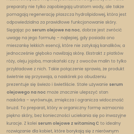
preparaty nie tylko zapobiegają utratom wody, ale także
pomagają regenerację płaszcza hydrolipidowej, która jest
odpowiedzialna za prawidłowe funkcjonowanie skóry.
Sięgając po
serum olejowe na noc
, dobrze jest zwrócić
uwagę na jego formułę – najlepiej, gdy posiada ono
mieszankę lekkich esencji, które nie zatykają kanalików, a
jednocześnie głęboko nawilżają skórę. Ekstrakt z płatków
róży, oleju jojoba, marokański czy z owoców malin to tylko
przykładowe z nich. Takie połączenie sprawia, że produkt
świetnie się przyswaja, a naskórek po obudzeniu
prezentuje się świeżo i świetliście. Stałe używanie
serum
olejowego na noc
może znacznie ulepszyć stan
naskórka – wyrównuje, zmiękcza i ogranicza widoczność
bruzd. To preparat, który w organiczny formę wzmacnia
piękno skóry, bez konieczności uciekania się po inwazyjne
kuracje. Z kolei
serum olejowe z witaminą C
to idealny
rozwiązanie dla kobiet, które borykają się z nierównym