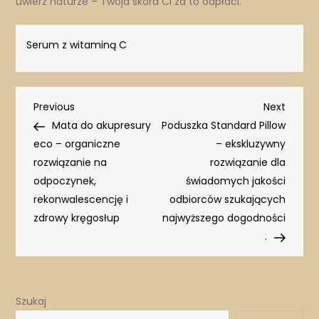
uwierz naturze – Twoja skóra Ci za to odpłaci.
Serum z witaminą C
Nawigacja
Previous
Next
Previous
Next
Post
Post
Mata do akupresury
Poduszka Standard Pillow
wpisu
eco – organiczne
– ekskluzywny
rozwiązanie na
rozwiązanie dla
odpoczynek,
świadomych jakości
rekonwalescencję i
odbiorców szukających
zdrowy kręgosłup
najwyższego dogodności
.
Szukaj